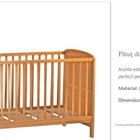
Pătuţ d
Acesta est
perfect pe
Material
:
Dimensiun
FaLang translation sy