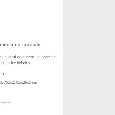
imensiuni normale
e un pătuț de dimensiuni normale,
ntru orice bebeluș.
 fag
i
: 75.5x141.6x86.5 cm
stem by Faboba