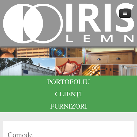
HOME
DESPRE NOI
TEHNOLOGIE
CALITATE
PORTOFOLIU
CARIERE
CLIENŢI
CONTACT
FURNIZORI
Comode